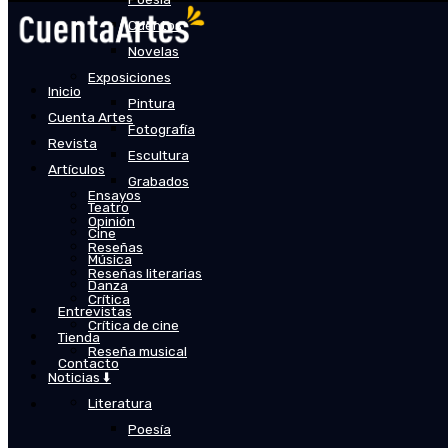
Cuentos
Novelas
Exposiciones
Inicio
Pintura
Cuenta Artes
Fotografía
Revista
Escultura
Artículos
Grabados
Ensayos
Teatro
Opinión
Cine
Reseñas
Música
Reseñas literarias
Danza
Crítica
Entrevistas
Crítica de cine
Tienda
Reseña musical
Contacto
Noticias ⬇️
Literatura
Poesía