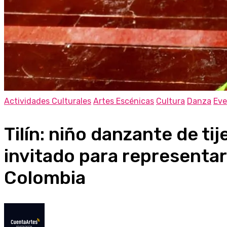
Actividades Culturales
Artes Escénicas
Cultura
Danza
Eve
Tilín: niño danzante de tij
invitado para representar
Colombia