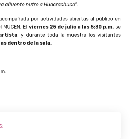
uya afluente nutre a Huacrachuco”
.
acompañada por actividades abiertas al público en
el MUCEN. El
viernes 25 de julio a las 5:30 p.m.
se
artista
, y durante toda la muestra los visitantes
as dentro de la sala
.
.m.
s: