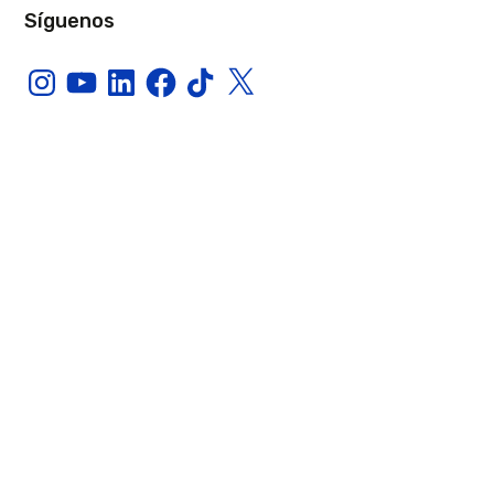
Síguenos
Instagram
YouTube
LinkedIn
Facebook
TikTok
X