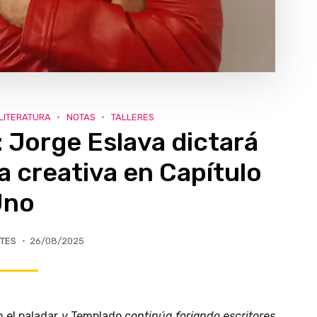
LITERATURA
NOTAS
TALLERES
 Jorge Eslava dictará
ra creativa en Capítulo
Uno
TES
26/08/2025
 el paladar
y
Templado
continúa forjando escritores