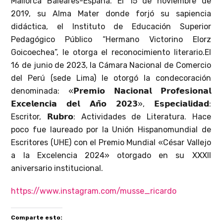
Mallorca Baleares-España. El 15 de noviembre de
2019, su Alma Mater donde forjó su sapiencia
didáctica, el Instituto de Educación Superior
Pedagógico Público “Hermano Victorino Elorz
Goicoechea”, le otorga el reconocimiento literario.El
16 de junio de 2023, la Cámara Nacional de Comercio
del Perú (sede Lima) le otorgó la condecoración
denominada: «𝗣𝗿𝗲𝗺𝗶𝗼 𝗡𝗮𝗰𝗶𝗼𝗻𝗮𝗹 𝗣𝗿𝗼𝗳𝗲𝘀𝗶𝗼𝗻𝗮𝗹
𝗘𝘅𝗰𝗲𝗹𝗲𝗻𝗰𝗶𝗮 𝗱𝗲𝗹 𝗔𝗻̃𝗼 𝟮𝟬𝟮𝟯», 𝗘𝘀𝗽𝗲𝗰𝗶𝗮𝗹𝗶𝗱𝗮𝗱:
Escritor, 𝗥𝘂𝗯𝗿𝗼: Actividades de Literatura. Hace
poco fue laureado por la Unión Hispanomundial de
Escritores (UHE) con el Premio Mundial «César Vallejo
a la Excelencia 2024» otorgado en su XXXII
aniversario institucional.
https://www.instagram.com/musse_ricardo
Comparte esto: