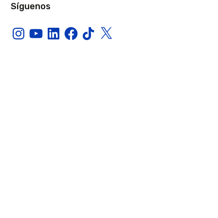
Síguenos
Instagram
YouTube
LinkedIn
Facebook
TikTok
X