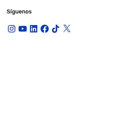
Síguenos
Instagram
YouTube
LinkedIn
Facebook
TikTok
X