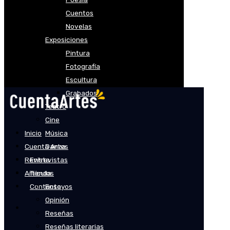
Cuentos
Novelas
Exposiciones
Pintura
Fotografía
Escultura
Grabados
Teatro
Cine
Inicio
Música
Cuenta Artes
Danza
Revista
Entrevistas
Artículos
Tienda
Contacto
Ensayos
Opinión
Reseñas
Reseñas literarias