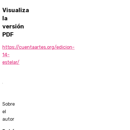
Visualiza
la
versión
PDF
https://cuentaartes.org/edicion-
14-
estelar/
Sobre
el
autor