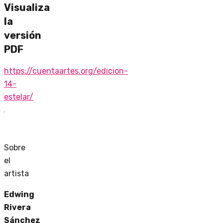
Visualiza
la
versión
PDF
https://cuentaartes.org/edicion-
14-
estelar/
Sobre
el
artista
Edwing
Rivera
Sánchez