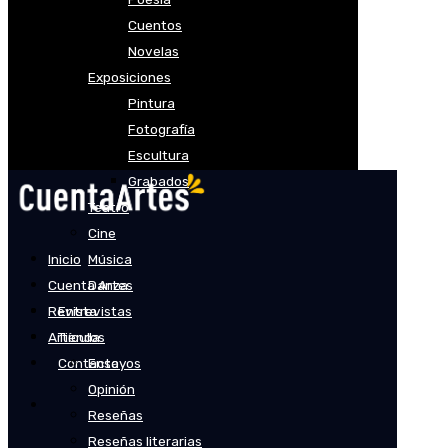
Cuentos
Novelas
Exposiciones
Pintura
Fotografía
Escultura
Grabados
Teatro
Cine
Inicio
Música
Cuenta Artes
Danza
Revista
Entrevistas
Artículos
Tienda
Contacto
Ensayos
Opinión
Reseñas
Reseñas literarias