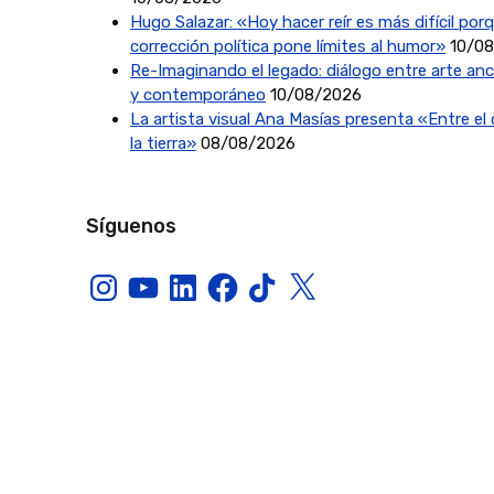
Hugo Salazar: «Hoy hacer reír es más difícil porq
corrección política pone límites al humor»
10/0
Re-Imaginando el legado: diálogo entre arte anc
y contemporáneo
10/08/2026
La artista visual Ana Masías presenta «Entre el c
la tierra»
08/08/2026
Síguenos
Instagram
YouTube
LinkedIn
Facebook
TikTok
X