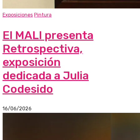
Exposiciones
Pintura
El MALI presenta
Retrospectiva,
exposición
dedicada a Julia
Codesido
16/06/2026