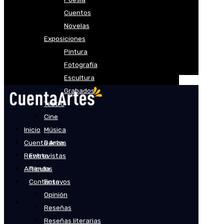
Cuentos
Novelas
Exposiciones
Pintura
Fotografía
Escultura
Grabados
Teatro
Cine
Inicio
Música
Cuenta Artes
Danza
Revista
Entrevistas
Artículos
Tienda
Contacto
Ensayos
Opinión
Reseñas
Reseñas literarias