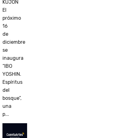
KUJÓN
El
próximo
16
de
diciembre
se
inaugura
“IBO
YOSHIN.
Espíritus
del
bosque”,
una
p...