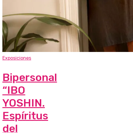
Exposiciones
Bipersonal
“IBO
YOSHIN.
Espíritus
del