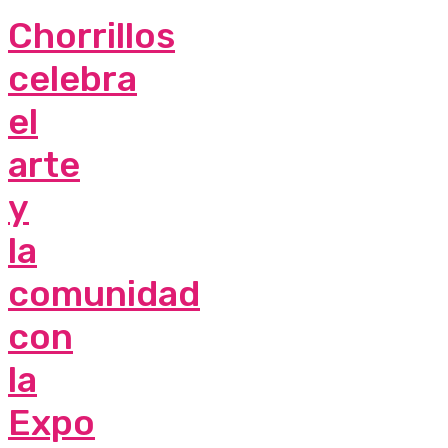
Chorrillos
celebra
el
arte
y
la
comunidad
con
la
Expo