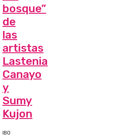
bosque”
de
las
artistas
Lastenia
Canayo
y
Sumy
Kujon
IBO