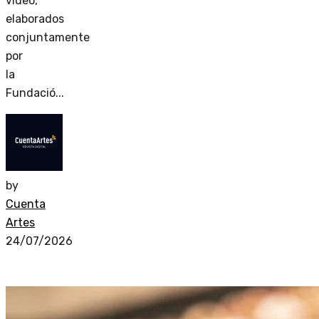
video,
elaborados
conjuntamente
por
la
Fundació...
by
Cuenta
Artes
24/07/2026