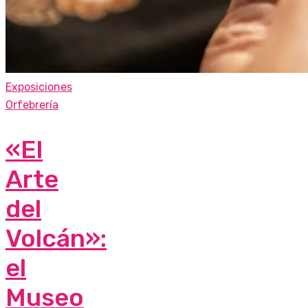
Exposiciones
Orfebrería
«El
Arte
del
Volcán»:
el
Museo