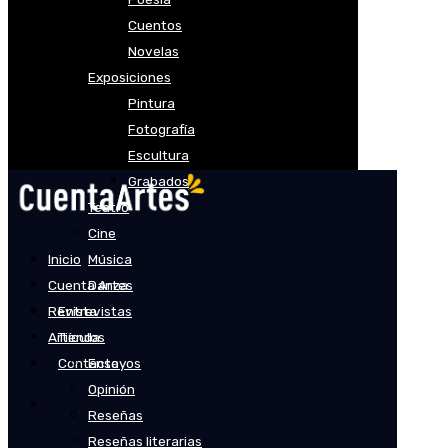
Cuentos
Novelas
Exposiciones
Pintura
Fotografía
Escultura
Grabados
Teatro
Cine
Inicio
Música
Cuenta Artes
Danza
Revista
Entrevistas
Artículos
Tienda
Contacto
Ensayos
Opinión
Reseñas
Reseñas literarias