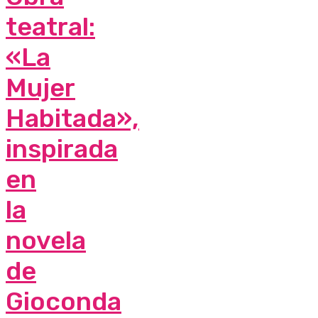
teatral:
«La
Mujer
Habitada»,
inspirada
en
la
novela
de
Gioconda