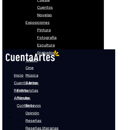
Cuentos
Novelas
Exposiciones
Pintura
Fotografía
Escultura
Grabados
Teatro
Cine
Inicio
Música
Cuenta Artes
Danza
Revista
Entrevistas
Artículos
Tienda
Contacto
Ensayos
Opinión
Reseñas
Reseñas literarias