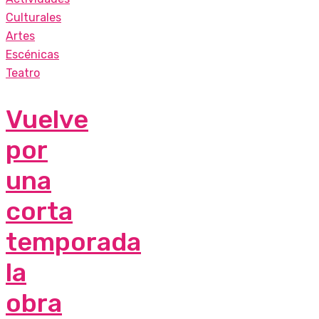
Culturales
Artes
Escénicas
Teatro
Vuelve
por
una
corta
temporada
la
obra