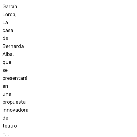
García
Lorca,
La
casa
de
Bernarda
Alba,
que
se
presentará
en
una
propuesta
innovadora
de
teatro
–...