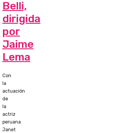
Belli,
dirigida
por
Jaime
Lema
Con
la
actuación
de
la
actriz
peruana
Janet