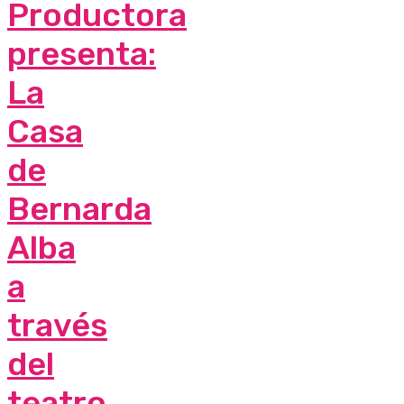
Productora
presenta:
La
Casa
de
Bernarda
Alba
a
través
del
teatro