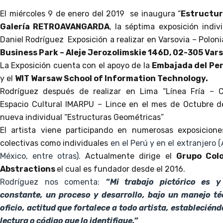
El miércoles 9 de enero del 2019
se inaugura “
Estructu
Galería RETROAVANGARDA
, la séptima exposición indivi
Daniel Rodríguez
Exposición a realizar en Varsovia – Polon
Business Park – Aleje Jerozolimskie 146D, 02-305 Var
La Exposición cuenta con el apoyo de la
Embajada del Per
y el
WIT Warsaw School of Information Technology.
Rodríguez después de realizar en Lima “Línea Fría – 
Espacio Cultural IMARPU – Lince en el mes de Octubre d
nueva individual “Estructuras Geométricas”
El artista viene participando en numerosas exposicion
colectivas como individuales
en el Perú y en el extranjero (
México, entre otras).
Actualmente dirige el
Grupo Col
Abstractions
el cual es fundador desde el 2016.
Rodríguez nos comenta:
“
Mi trabajo pictórico es 
constante, un proceso y desarrollo, bajo un manejo téc
oficio, actitud que fortalece a todo artista, establecié
lectura o código que lo identifique.”