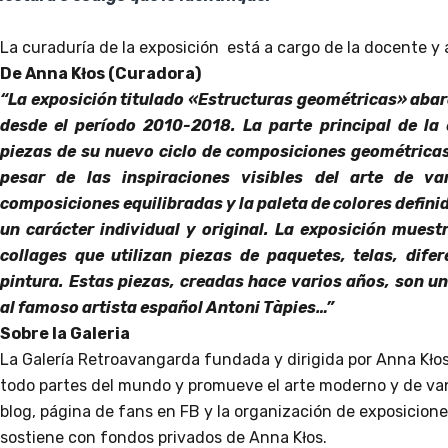
La curaduría de la exposición está a cargo de la docente y a
De Anna Kłos (Curadora)
“La exposición titulado «Estructuras geométricas» abarc
desde el período 2010-2018. La parte principal de la 
piezas de su nuevo ciclo de composiciones geométricas
pesar de las inspiraciones visibles del arte de va
composiciones equilibradas y la paleta de colores defini
un carácter individual y original. La exposición mues
collages que utilizan piezas de paquetes, telas, dife
pintura. Estas piezas, creadas hace varios años, son un
al famoso artista español Antoni Tàpies…”
Sobre la Galeria
La Galería Retroavangarda fundada y dirigida por Anna Kłos,
todo partes del mundo y promueve el arte moderno y de van
blog, página de fans en FB y la organización de exposicion
sostiene con fondos privados de Anna Kłos.