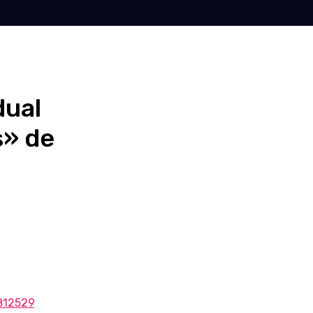
dual
s» de