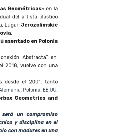
ras Geométricas
» en la
dual del artista plástico
ia, Lugar:
Jerozolimskie
sovia
.
ú asentado en Polonia
Conexión Abstracta” en
el 2018, vuelve con una
es desde el 2001, tanto
Alemania, Polonia, EE.UU,
orbox Geometries and
y será un compromiso
nico y disciplina en el
ndolo con madures en una