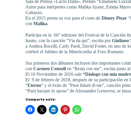
Sala de Prensa «Lucio Dalla», Premio
“Emanuele Luzzat
Autor para intérpretes como Malika Ayane, Emma Marrone
Galiazzo.
En el 2015 presta su voz para el corto de
Disney Pixar
“L
con
Malika
.
Participa en la 66° edizione del Festival de la Canción 
Iurato, con la canción “Via da qui”, escrita por
Giuliano 
a Andrea Bocelli, Carly Paoli, David Foster, en uno de l
celebró el Jubileo de la Misericordia al Foro Romano.
Sus primeros dos álbumes incluyen dos importantes colabor
con
Carmen Consoli
en “Resta con me”, escrita junto a
El 10 Noviembre de 2016 sale
“Dialogo con mia madr
El 9 de febrero de 2018, después de su participación en 
“
Eterno
” y el éxito de “Puoi fidarti di me”, canción prin
“Puoi baciare lo sposo” de Alessandro Genovesi, se lanza 
Comparte esto: