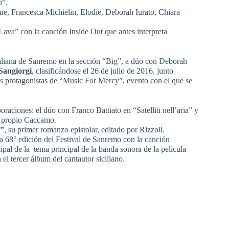
i”.
, Francesca Michielin, Elodie, Deborah Iurato, Chiara
ava” con la canción Inside Out que antes interpreta
Italiana de Sanremo en la sección “Big”, a dúo con Deborah
Sangiorgi
, clasificándose el 26 de julio de 2016, junto
os protagonistas de “Music For Mercy”, evento con el que se
aciones: el dúo con Franco Battiato en “Satelliti nell’aria” y
l propio Caccamo.
e”
, su primer romanzo epistolar, editado por Rizzoli.
la 68° edición del Festival de Sanremo con la canción
cipal de la tema principal de la banda sonora de la película
el tercer álbum del cantautor siciliano.