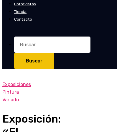
Entrevistas
Tienda
Contacto
Buscar:
Exposiciones
Pintura
Variado
Exposición:
«El