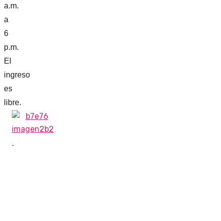
a.m.
a
6
p.m.
El
ingreso
es
libre.