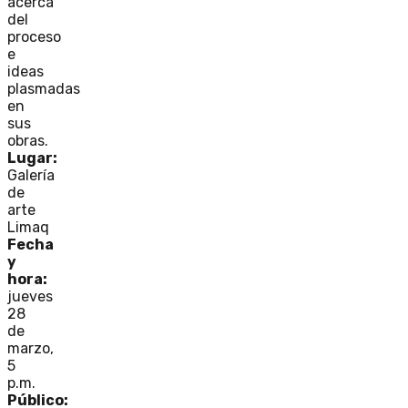
acerca
del
proceso
e
ideas
plasmadas
en
sus
obras.
Lugar:
Galería
de
arte
Limaq
Fecha
y
hora:
jueves
28
de
marzo,
5
p.m.
Público: