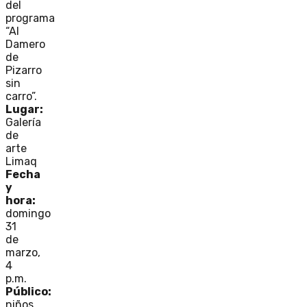
del
programa
“Al
Damero
de
Pizarro
sin
carro”.
Lugar:
Galería
de
arte
Limaq
Fecha
y
hora:
domingo
31
de
marzo,
4
p.m.
Público:
niños