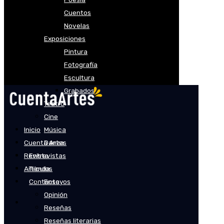
Cuentos
Novelas
Exposiciones
Pintura
Fotografía
Escultura
Grabados
Teatro
Cine
Inicio
Música
Cuenta Artes
Danza
Revista
Entrevistas
Artículos
Tienda
Contacto
Ensayos
Opinión
Reseñas
Reseñas literarias