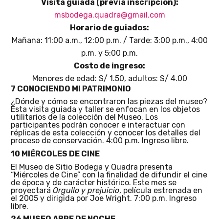
Visita guiada (previa inscripción):
msbodega.quadra@gmail.com
Horario de guiados:
Mañana: 11:00 a.m., 12:00 p.m. / Tarde: 3:00 p.m., 4:00
p.m. y 5:00 p.m.
Costo de ingreso:
Menores de edad: S/ 1.50, adultos: S/ 4.00
7 CONOCIENDO MI PATRIMONIO
¿Dónde y cómo se encontraron las piezas del museo?
Esta visita guiada y taller se enfocan en los objetos
utilitarios de la colección del Museo. Los
participantes podrán conocer e interactuar con
réplicas de esta colección y conocer los detalles del
proceso de conservación. 4:00 p.m. Ingreso libre.
10 MIÉRCOLES DE CINE
El Museo de Sitio Bodega y Quadra presenta
“Miércoles de Cine” con la finalidad de difundir el cine
de época y de carácter histórico. Este mes se
proyectará
Orgullo y prejuicio
, película estrenada en
el 2005 y dirigida por Joe Wright. 7:00 p.m. Ingreso
libre.
26 MUSEO ABRE DE NOCHE