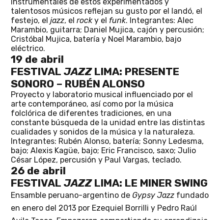
instrumentales de estos experimentados y
talentosos músicos reflejan su gusto por el landó, el
festejo, el
jazz
, el
rock
y el
funk
. Integrantes:
Alec
Marambio, guitarra; Daniel Mujica, cajón y percusión;
Cristóbal Mujica, batería y Noel Marambio, bajo
eléctrico.
19 de abril
FESTIVAL
JAZZ
LIMA: PRESENTE
SONORO – RUBÉN ALONSO
Proyecto y laboratorio musical influenciado por el
arte contemporáneo, así como por la música
folclórica de diferentes tradiciones, en una
constante búsqueda de la unidad entre las distintas
cualidades y sonidos de la música y la naturaleza.
Integrantes:
Rubén Alonso, batería; Sonny Ledesma,
bajo; Alexis Kagüe, bajo; Eric Francisco, saxo; Julio
César López, percusión y Paul Vargas, teclado.
26 de abril
FESTIVAL
JAZZ
LIMA: LE MINER SWING
Ensamble peruano-argentino de
Gypsy Jazz
fundado
en enero del 2013 por Ezequiel Borrilli y Pedro
Raú
l