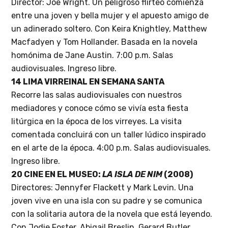
Director: Joe Wright. Un peligroso flirteo comienza
entre una joven y bella mujer y el apuesto amigo de
un adinerado soltero. Con Keira Knightley, Matthew
Macfadyen y Tom Hollander. Basada en la novela
homónima de Jane Austin. 7:00 p.m.
Salas
audiovisuales. Ingreso libre.
14 LIMA VIRREINAL EN SEMANA SANTA
Recorre las salas audiovisuales con nuestros
mediadores y conoce cómo se vivía esta fiesta
litúrgica en la época de los virreyes. La visita
comentada concluirá con un taller lúdico inspirado
en el arte de la época.
4:00 p.m. Salas audiovisuales.
Ingreso libre.
20 CINE EN EL MUSEO:
LA ISLA DE NIM
(2008)
Directores: Jennyfer Flackett y Mark Levin.
Una
joven vive en una isla con su padre y se comunica
con la solitaria autora de la novela que está leyendo.
Con Jodie Foster, Abigail Breslin, Gerard Butler.