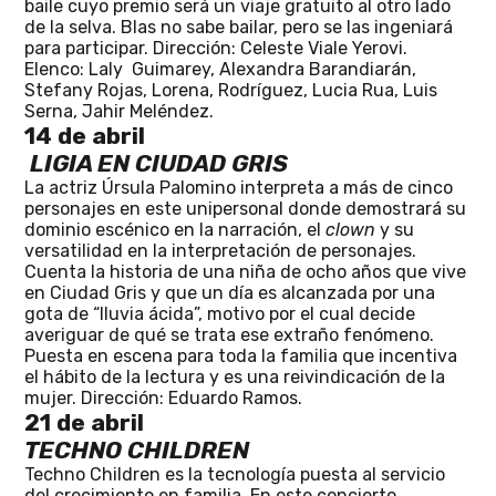
baile cuyo premio será un viaje gratuito al otro lado
de la selva. Blas no sabe bailar, pero se las ingeniará
para participar. Dirección: Celeste Viale Yerovi.
Elenco: Laly
Guimarey, Alexandra Barandiarán,
Stefany Rojas, Lorena, Rodríguez, Lucia Rua, Luis
Serna, Jahir Meléndez.
14 de abril
LIGIA EN CIUDAD GRIS
La actriz Úrsula Palomino interpreta a más de cinco
personajes en este unipersonal donde demostrará su
dominio escénico en la narración, el
clown
y su
versatilidad en la interpretación de personajes.
Cuenta la historia de una niña de ocho años que vive
en Ciudad Gris y que un día es alcanzada por una
gota de “lluvia ácida”, motivo por el cual decide
averiguar de qué se trata ese extraño fenómeno.
Puesta en escena para toda la familia que incentiva
el hábito de la lectura y es una reivindicación de la
mujer. Dirección: Eduardo Ramos.
21 de abril
TECHNO CHILDREN
Techno Children es la tecnología puesta al servicio
del crecimiento en familia. En este concierto