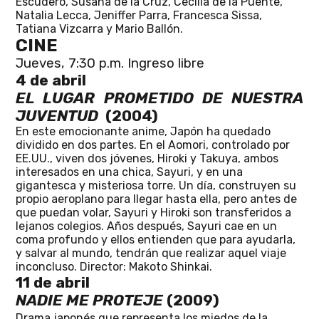
Escudero, Susana de la Cruz, Cecilia de la Puente,
Natalia Lecca, Jeniffer Parra, Francesca Sissa,
Tatiana Vizcarra y Mario Ballón
.
CINE
Jueves, 7:30 p.m. Ingreso libre
4 de abril
EL
LUGAR PROMETIDO DE NUESTRA
JUVENTUD
(2004)
En este emocionante anime, Japón ha quedado
dividido en dos partes. En el Aomori, controlado por
EE.UU., viven dos jóvenes, Hiroki y Takuya, ambos
interesados en una chica, Sayuri, y en una
gigantesca y misteriosa torre. Un día, construyen su
propio aeroplano para llegar hasta ella, pero antes de
que puedan volar, Sayuri y Hiroki son transferidos a
lejanos colegios. Años después, Sayuri cae en un
coma profundo y ellos entienden que para ayudarla,
y salvar al mundo, tendrán que realizar aquel viaje
inconcluso.
Director: Makoto Shinkai.
11 de abril
NADIE ME PROTEJE
(2009)
Drama japonés que representa los miedos de la