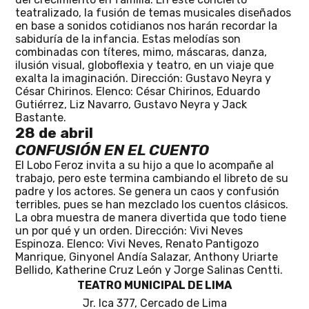
teatralizado, la fusión de temas musicales diseñados
en base a sonidos cotidianos nos harán recordar la
sabiduría de la infancia. Estas melodías son
combinadas con títeres, mimo, máscaras, danza,
ilusión visual, globoflexia y teatro, en un viaje que
exalta la imaginación. Dirección: Gustavo Neyra y
César Chirinos. Elenco: César Chirinos, Eduardo
Gutiérrez, Liz Navarro, Gustavo Neyra y Jack
Bastante.
28 de abril
CONFUSIÓN EN EL CUENTO
El Lobo Feroz invita a su hijo a que lo acompañe al
trabajo, pero este termina cambiando el libreto de su
padre y los actores. Se genera un caos y confusión
terribles, pues se han mezclado los cuentos clásicos.
La obra muestra de manera divertida que todo tiene
un por qué y un orden. Dirección: Vivi Neves
Espinoza. Elenco: Vivi Neves, Renato Pantigozo
Manrique, Ginyonel Andía Salazar, Anthony Uriarte
Bellido, Katherine Cruz León y Jorge Salinas Centti.
TEATRO MUNICIPAL DE LIMA
Jr. Ica 377, Cercado de Lima