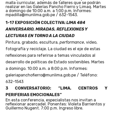
malla curricular, además de talleres que se podrán
realizar en las Galerías Pancho Fierro y Limaq. Martes
a domingo de 10:00 a.m. a 1:00 p.m. Informes:
mpadilla@munlima.gob.pe / 632-1543.
1-17 EXPOSICIÓN COLECTIVA:
LIMA 484
ANIVERSARIO. MIRADAS, REFLEXIONES Y
LECTURAS EN TORNO A LA CIUDAD
Pintura, grabado, escultura,
performance
, video,
fotografía y reciclaje. La ciudad es el eje de estas
reflexiones para referirse a temas vinculados al
desarrollo de políticas de Estado sostenibles.
Martes
a domingo
.
10:00 a.m. a 8:00 p.m.
Informes:
galeriapanchofierro@munlima.gob.pe / Teléfono:
632-1543
3 CONVERSATORIO: “LIMA. CENTROS Y
PERIFERIAS EMOCIONALES”
En esta conferencia, especialistas nos invitan a
reflexionar acercadel. Ponentes: Violeta Barrientos y
Guillermo Nugent. 7:00 p.m. Ingreso libre.