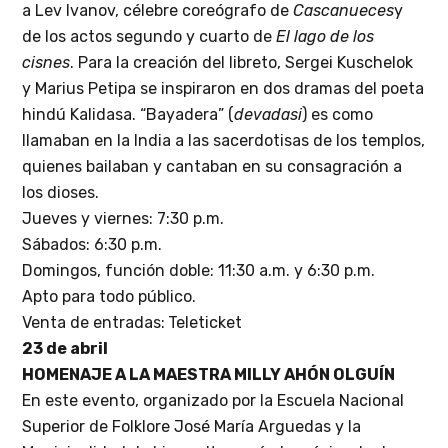
a Lev Ivanov, célebre coreógrafo de
Cascanueces
y
de los actos segundo y cuarto de
El lago de los
cisnes
. Para la creación del libreto, Sergei Kuschelok
y Marius Petipa se inspiraron en dos dramas del poeta
hindú Kalidasa. “Bayadera” (
devadasi
) es como
llamaban en la India a las sacerdotisas de los templos,
quienes bailaban y cantaban en su consagración a
los dioses.
Jueves y viernes: 7:30 p.m.
Sábados: 6:30 p.m.
Domingos, función doble: 11:30 a.m. y 6:30 p.m.
Apto para todo público.
Venta de entradas:
Teleticket
23 de abril
HOMENAJE A LA MAESTRA MILLY AHÓN OLGUÍN
En este evento, organizado por la Escuela Nacional
Superior de Folklore José María Arguedas y la