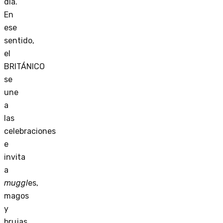
día.
En
ese
sentido,
el
BRITÁNICO
se
une
a
las
celebraciones
e
invita
a
muggl
es,
magos
y
brujas