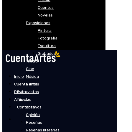
Cuentos
Novelas
Exposiciones
Pintura
Fotografía
Escultura
Grabados
Teatro
Cine
Inicio
Música
Cuenta Artes
Danza
Revista
Entrevistas
Artículos
Tienda
Contacto
Ensayos
Opinión
Reseñas
Reseñas literarias