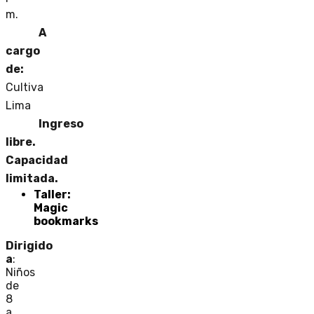
m.
A
cargo
de:
Cultiva
Lima
Ingreso
libre.
Capacidad
limitada.
Taller:
Magic
bookmarks
Dirigido
a
:
Niños
de
8
a