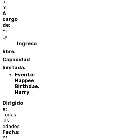
a.
m.
A
cargo
de
:
Yi
Ly
Ingreso
libre.
Capacidad
limitada.
Evento:
Happee
Birthdae,
Harry
Dirigido
a:
Todas
las
edades
Fecha: