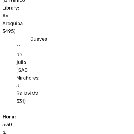
(Británico
Library:
Av.
Arequipa
3495)
Jueves
11
de
julio
(SAC
Miraflores:
Jr.
Bellavista
531)
Hora:
5:30
p.