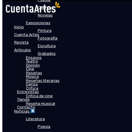
Cuentos
Novelas
Exposiciones
Inicio
Pintura
Cuenta Artes
Fotografía
Revista
Escultura
Artículos
Grabados
Ensayos
Teatro
Opinión
Cine
Reseñas
Música
Reseñas literarias
Danza
Crítica
Entrevistas
Crítica de cine
Tienda
Reseña musical
Contacto
Noticias
Literatura
Poesía