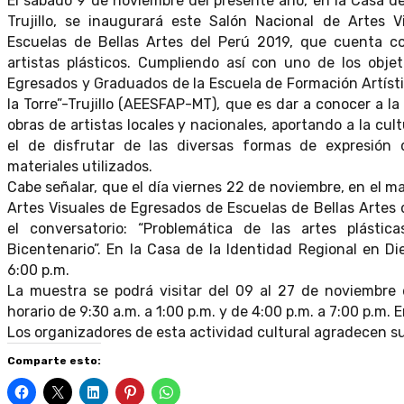
El sábado 9 de noviembre del presente año, en la Casa de
Trujillo, se inaugurará este Salón Nacional de Artes 
Escuelas de Bellas Artes del Perú 2019, que cuenta co
artistas plásticos. Cumpliendo así con uno de los obje
Egresados y Graduados de la Escuela de Formación Artíst
la Torre”-Trujillo (AEESFAP-MT), que es dar a conocer a la 
obras de artistas locales y nacionales, aportando a la cult
el de disfrutar de las diversas formas de expresión 
materiales utilizados.
Cabe señalar, que el día viernes 22 de noviembre, en el m
Artes Visuales de Egresados de Escuelas de Bellas Artes 
el conversatorio: “Problemática de las artes plástic
Bicentenario”. En la Casa de la Identidad Regional en D
6:00 p.m.
La muestra se podrá visitar del 09 al 27 de noviembre 
horario de 9:30 a.m. a 1:00 p.m. y de 4:00 p.m. a 7:00 p.m. E
Los organizadores de esta actividad cultural agradecen su 
Comparte esto: