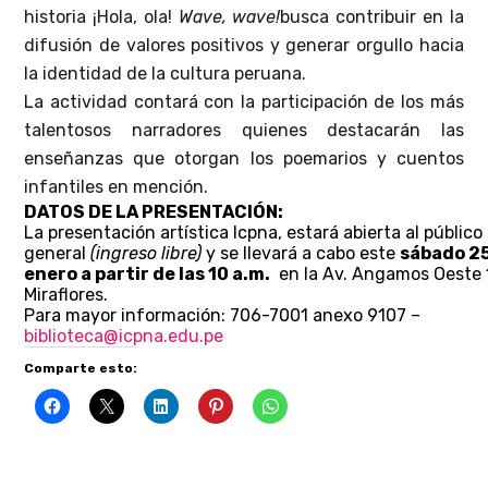
historia ¡Hola, ola!
Wave, wave!
busca contribuir en la
difusión de valores positivos y generar orgullo hacia
la identidad de la cultura peruana.
La actividad contará con la participación de los más
talentosos narradores quienes destacarán las
enseñanzas que otorgan los poemarios y cuentos
infantiles en mención.
DATOS DE LA PRESENTACIÓN:
La presentación artística Icpna, estará abierta al público
general
(ingreso libre)
y se llevará a cabo este
sábado 2
enero a partir de las 10 a.m.
en la Av. Angamos Oeste
Miraflores.
Para mayor información: 706-7001 anexo 9107 –
biblioteca@icpna.edu.pe
Comparte esto: