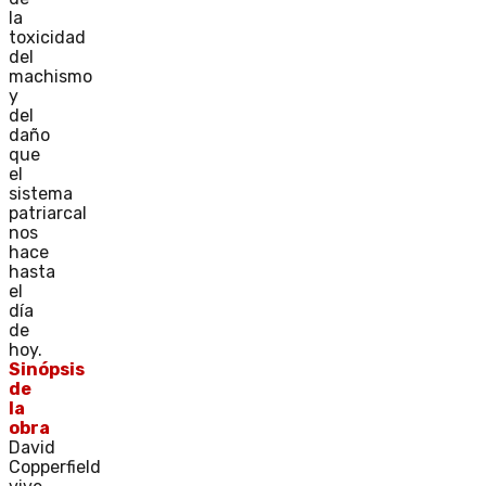
la
toxicidad
del
machismo
y
del
daño
que
el
sistema
patriarcal
nos
hace
hasta
el
día
de
hoy.
Sinópsis
de
la
obra
David
Copperfield