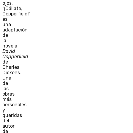
ojos.
“¡Cállate,
Copperfield!”
es
una
adaptación
de
la
novela
David
Copperfield
de
Charles
Dickens.
Una
de
las
obras
más
personales
y
queridas
del
autor
de