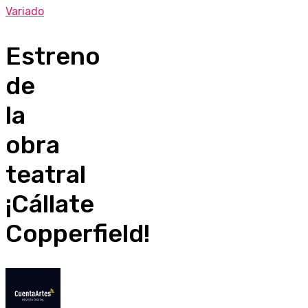
Variado
Estreno
de
la
obra
teatral
¡Cállate
Copperfield!