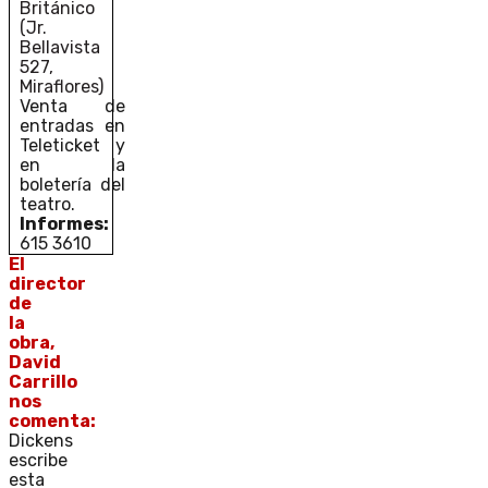
Británico
(Jr.
Bellavista
527,
Miraflores)
Venta de
entradas en
Teleticket y
en la
boletería del
teatro.
Informes:
615 3610
El
director
de
la
obra,
David
Carrillo
nos
comenta:
Dickens
escribe
esta