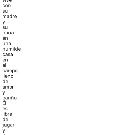
vive
con
su
madre
y
su
nana
en
una
humilde
casa
en
el
campo,
lleno
de
amor
y
cariño.
Él
es
libre
de
jugar
y