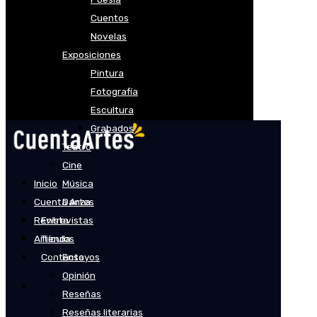
Cuentos
Novelas
Exposiciones
Pintura
Fotografía
Escultura
Grabados
Teatro
Cine
Inicio
Música
Cuenta Artes
Danza
Revista
Entrevistas
Artículos
Tienda
Contacto
Ensayos
Opinión
Reseñas
Reseñas literarias