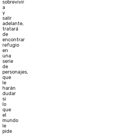
sobrevivir
a
y
salir
adelante,
tratará
de
encontrar
refugio
en
una
serie
de
personajes,
que
le
harán
dudar
si
lo
que
el
mundo
le
pide