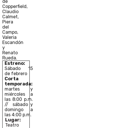
de
Copperfield,
Claudio
Calmet,
Piera
del
Campo,
Valeria
Escandón
y
Renato
Rueda.
Estreno:
Sábado 15
de febrero
Corta
temporada:
martes y
miércoles a
las 8:00 p.m.
// sábado y
domingo a
las 4:00 p.m.
Lugar:
Teatro