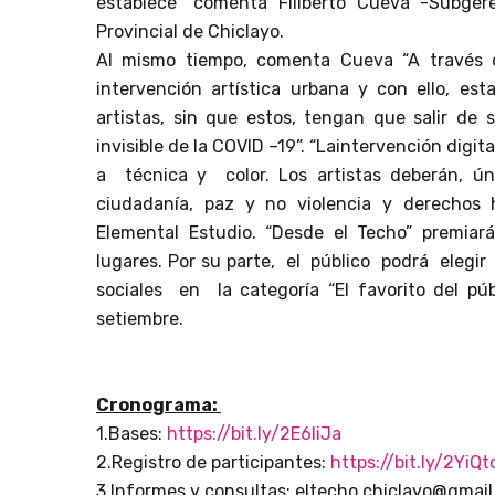
establece” comenta Filiberto Cueva -Subge
Provincial de Chiclayo.
Al mismo tiempo, comenta Cueva “A través 
intervención artística urbana y con ello, es
artistas, sin que estos, tengan que salir de
invisible de la COVID –19”. “Laintervención dig
a técnica y color. Los artistas deberán, úni
ciudadanía, paz y no violencia y derecho
Elemental Estudio. “Desde el Techo” premiará
lugares. Por su parte, el público podrá eleg
sociales en la categoría “El favorito del públ
setiembre.
Cronograma:
1.Bases:
https://bit.ly/2E6IiJa
2.Registro de participantes:
https://bit.ly/2YiQt
3.Informes y consultas: eltecho.chiclayo@gmai