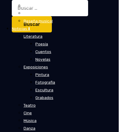
Buscar:
Crítica
Crítica de cine
Reseña musical
Noticias ⬇️
Literatura
Poesía
Cuentos
Novelas
Exposiciones
Pintura
Fotografía
Escultura
Grabados
Teatro
Cine
Música
Danza