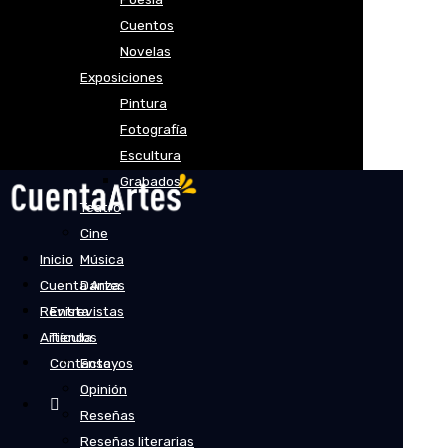
Cuentos
Novelas
Exposiciones
Pintura
Fotografía
Escultura
Grabados
Teatro
Cine
Inicio
Música
Cuenta Artes
Danza
Revista
Entrevistas
Artículos
Tienda
Contacto
Ensayos
Opinión
Reseñas
Reseñas literarias