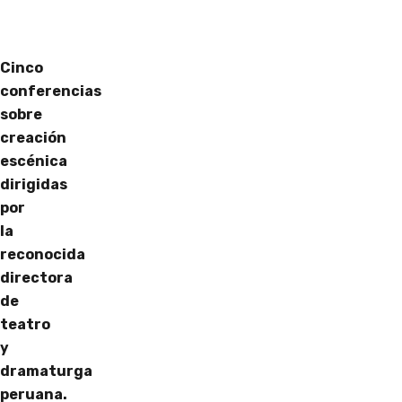
Cinco
conferencias
sobre
creación
escénica
dirigidas
por
la
reconocida
directora
de
teatro
y
dramaturga
peruana.