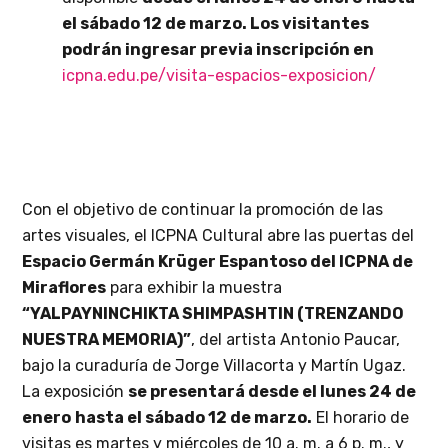
el sábado 12 de marzo.
Los visitantes
podrán ingresar previa inscripción en
icpna.edu.pe/visita-espacios-exposicion/
Con el objetivo de continuar la promoción de las
artes visuales, el ICPNA Cultural abre las puertas del
Espacio Germán Krüger Espantoso del ICPNA de
Miraflores
para exhibir la muestra
“YALPAYNINCHIKTA SHIMPASHTIN (TRENZANDO
NUESTRA MEMORIA)”
, del artista Antonio Paucar,
bajo la curaduría de Jorge Villacorta y Martín Ugaz.
La exposición
se presentará
desde el lunes 24 de
enero
hasta el sábado 12 de marzo.
El horario de
visitas es martes y miércoles de 10 a. m. a 6 p. m., y