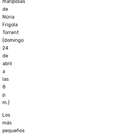
mariposas
de
Núria
Frigola
Torrent
(domingo
24
de
abril
a
las
8
p.
m.)
Los
más
pequeños