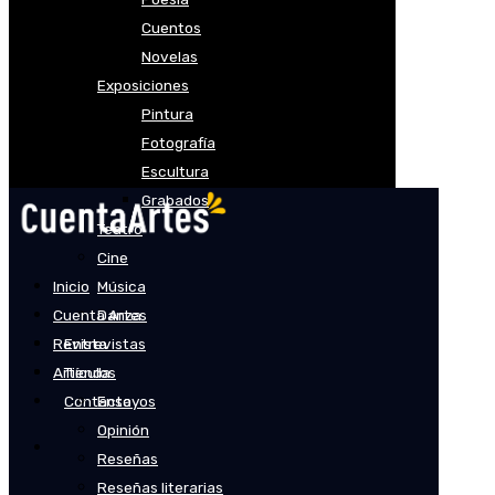
Cuentos
Novelas
Exposiciones
Pintura
Fotografía
Escultura
Grabados
Teatro
Cine
Inicio
Música
Cuenta Artes
Danza
Revista
Entrevistas
Artículos
Tienda
Contacto
Ensayos
Opinión
Reseñas
Reseñas literarias