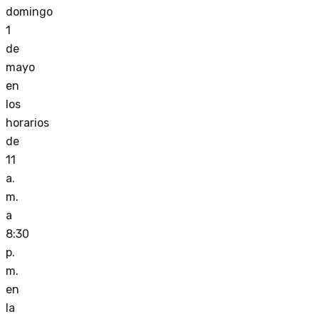
domingo
1
de
mayo
en
los
horarios
de
11
a.
m.
a
8:30
p.
m.
en
la