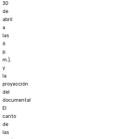
30
de
abril
a
las
6
p.
m.),
y
la
proyección
del
documental
El
canto
de
las