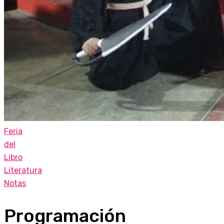
Feria
del
Libro
Literatura
Notas
Programación