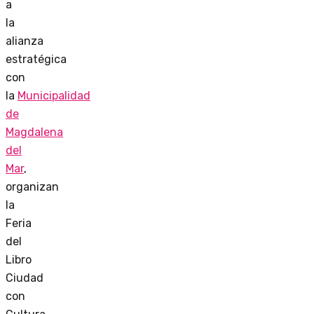
a
la
alianza
estratégica
con
la
Municipalidad
de
Magdalena
del
Mar
,
organizan
la
Feria
del
Libro
Ciudad
con