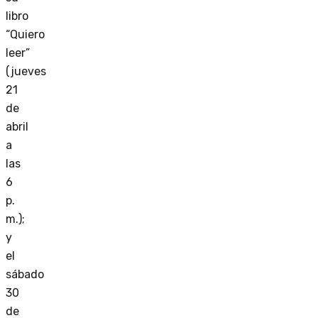
libro
“Quiero
leer”
(jueves
21
de
abril
a
las
6
p.
m.);
y
el
sábado
30
de