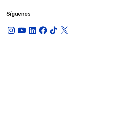
Síguenos
Instagram
YouTube
LinkedIn
Facebook
TikTok
X