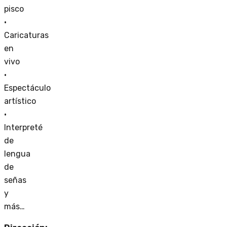
pisco
•
Caricaturas
en
vivo
•
Espectáculo
artístico
•
Interpreté
de
lengua
de
señas
y
más…