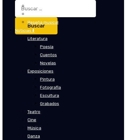
Buscar:
Crítica
Crítica de cine
Reseña musical
Noticias ⬇️
Literatura
Poesía
Cuentos
Novelas
Exposiciones
Pintura
Fotografía
Escultura
Grabados
Teatro
Cine
Música
Danza