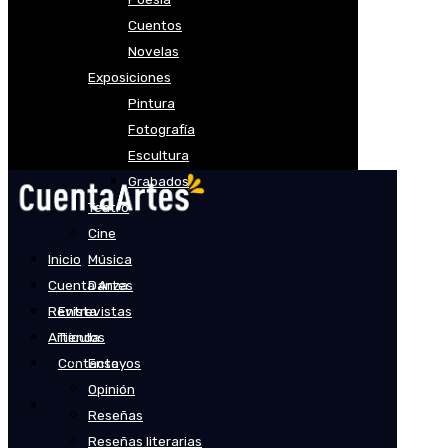
Cuentos
Novelas
Exposiciones
Pintura
Fotografía
Escultura
Grabados
Teatro
Cine
Inicio
Música
Cuenta Artes
Danza
Revista
Entrevistas
Artículos
Tienda
Contacto
Ensayos
Opinión
Reseñas
Reseñas literarias