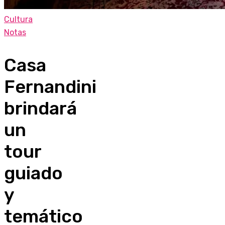
Cultura
Notas
Casa
Fernandini
brindará
un
tour
guiado
y
temático