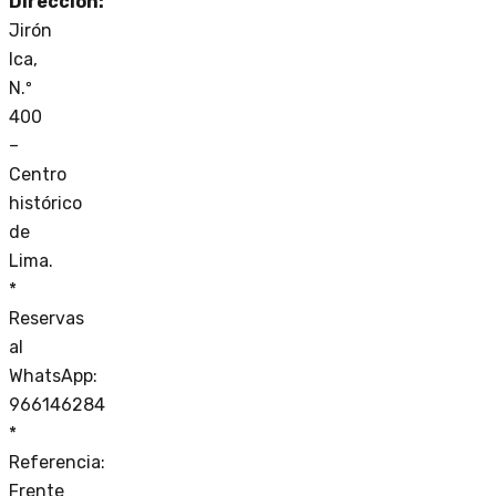
Dirección:
Jirón
Ica,
N.º
400
–
Centro
histórico
de
Lima.
*
Reservas
al
WhatsApp:
966146284
*
Referencia:
Frente