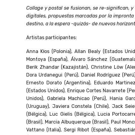
Collage y postal se fusionan, se re-significan,
digitales, propuestas marcadas por la impronta 
destino, a la espera -quizás- de nuevos horizont
Artistas participantes:
Anna Kłos (Polonia), Allan Bealy (Estados Uni
Montoya (España), Álvaro Sánchez (Guatemala),
Berik Zhandar (Kazajistán), Christine Löw (Alem
Dora Urdanegui (Perú), Daniel Rodríguez (Perú
Ernesto Dorato (Argentina), Eduardo Martine
(Estados Unidos), Enrique Cortes Navarrete (Pe
Unidos), Gabriela Machicao (Perú), Hania Garc
(Uruguay), Javiera Constela (Chile), Jack Sei
(Bélgica), Luc Gielis (Bélgica), Lucia Portocarr
(Brasil), Marcia Albuquerque (Brasil), Paul Moncr
Vattano (Italia), Sergi Ribot (España), Sebasti