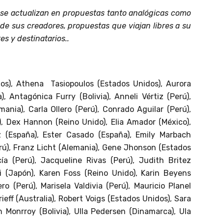
 y se actualizan en propuestas tanto analógicas como
de sus creadores, propuestas que viajan libres a su
es y destinatarios..
dos), Athena Tasiopoulos (Estados Unidos), Aurora
 Antagónica Furry (Bolivia), Anneli Vértiz (Perú),
ania), Carla Ollero (Perú), Conrado Aguilar (Perú),
), Dex Hannon (Reino Unido), Elia Amador (México),
z (España), Ester Casado (España), Emily Marbach
rú), Franz Licht (Alemania), Gene Jhonson (Estados
ía (Perú), Jacqueline Rivas (Perú), Judith Britez
ei (Japón), Karen Foss (Reino Unido), Karin Beyens
ero (Perú), Marisela Valdivia (Perú), Mauricio Planel
ieff (Australia), Robert Voigs (Estados Unidos), Sara
án Monrroy (Bolivia), Ulla Pedersen (Dinamarca), Ula