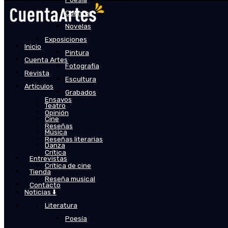
Cuentos
Novelas
Exposiciones
Inicio
Pintura
Cuenta Artes
Fotografía
Revista
Escultura
Artículos
Grabados
Ensayos
Teatro
Opinión
Cine
Reseñas
Música
Reseñas literarias
Danza
Crítica
Entrevistas
Crítica de cine
Tienda
Reseña musical
Contacto
Noticias ⬇️
Literatura
Poesía