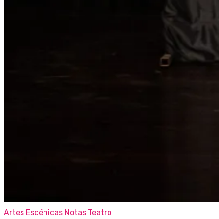
Artes Escénicas
Notas
Teatro