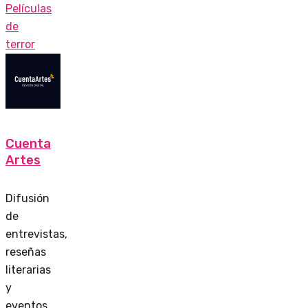
Películas
de
terror
Cuenta
Artes
Difusión
de
entrevistas,
reseñas
literarias
y
eventos