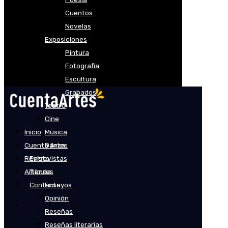
Cuentos
Novelas
Exposiciones
Pintura
Fotografía
Escultura
Grabados
Teatro
Cine
Inicio
Música
Cuenta Artes
Danza
Revista
Entrevistas
Artículos
Tienda
Contacto
Ensayos
Opinión
Reseñas
Reseñas literarias