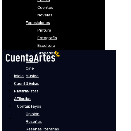
Cuentos
Novelas
Exposiciones
Pintura
Fotografía
Escultura
Grabados
Teatro
Cine
Inicio
Música
Cuenta Artes
Danza
Revista
Entrevistas
Artículos
Tienda
Contacto
Ensayos
Opinión
Reseñas
Reseñas literarias