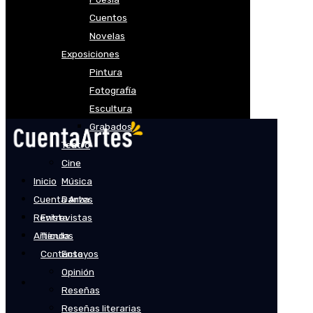
Cuentos
Novelas
Exposiciones
Pintura
Fotografía
Escultura
Grabados
Teatro
Cine
Inicio
Música
Cuenta Artes
Danza
Revista
Entrevistas
Artículos
Tienda
Contacto
Ensayos
Opinión
Reseñas
Reseñas literarias