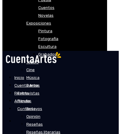
Cuentos
Novelas
Exposiciones
Pintura
Fotografía
Escultura
Grabados
Teatro
Cine
Inicio
Música
Cuenta Artes
Danza
Revista
Entrevistas
Artículos
Tienda
Contacto
Ensayos
Opinión
Reseñas
Reseñas literarias