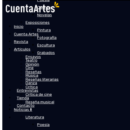
Cuentos
Novelas
Exposiciones
Inicio
Pintura
Cuenta Artes
Fotografía
Revista
Escultura
Artículos
Grabados
Ensayos
Teatro
Opinión
Cine
Reseñas
Música
Reseñas literarias
Danza
Crítica
Entrevistas
Crítica de cine
Tienda
Reseña musical
Contacto
Noticias ⬇️
Literatura
Poesía