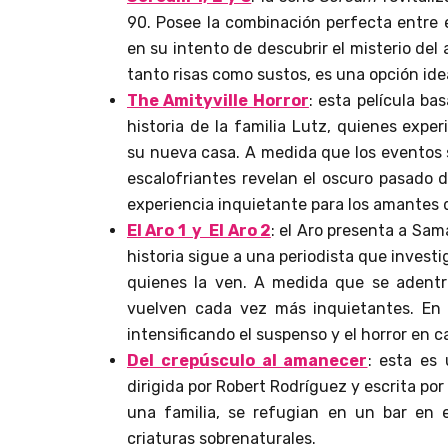
90. Posee la combinación perfecta entre 
en su intento de descubrir el misterio d
tanto risas como sustos, es una opción id
The Amityville Horror
: esta película b
historia de la familia Lutz, quienes exp
su nueva casa. A medida que los eventos se
escalofriantes revelan el oscuro pasado d
experiencia inquietante para los amantes d
El Aro 1 y El Aro 2
: el Aro presenta a Sam
historia sigue a una periodista que invest
quienes la ven. A medida que se adentr
vuelven cada vez más inquietantes. En 
intensificando el suspenso y el horror en 
Del crepúsculo al amanecer
: esta es
dirigida por Robert Rodríguez y escrita po
una familia, se refugian en un bar en e
criaturas sobrenaturales.