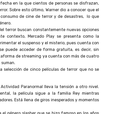
fecha en la que cientos de personas se disfrazan,
error. Sobre esto último, Warner dio a conocer que el
 consumo de cine de terror y de desastres, lo que
género.
del terror buscan constantemente nuevas opciones
ste contexto, Mercado Play se presenta como la
rimentar el suspenso y el misterio, pues cuenta con
se puede acceder de forma gratuita, es decir, sin
ataforma de streaming ya cuenta con más de cuatro
e suman.
 selección de cinco películas de terror que no se
 Actividad Paranormal lleva la tensión a otro nivel.
tal, la película sigue a la familia Rey mientras
dores. Está llena de giros inesperados y momentos
a el género slasher que se hizo famoso en los años