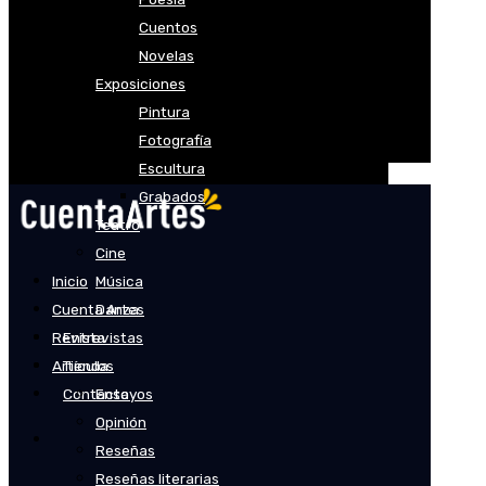
Cuentos
Novelas
Exposiciones
Pintura
Fotografía
Escultura
Grabados
Teatro
Cine
Inicio
Música
Cuenta Artes
Danza
Revista
Entrevistas
Artículos
Tienda
Contacto
Ensayos
Opinión
Reseñas
Reseñas literarias