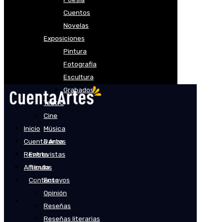
Cuentos
Novelas
Exposiciones
Pintura
Fotografía
Escultura
Grabados
Teatro
Cine
Inicio
Música
Cuenta Artes
Danza
Revista
Entrevistas
Artículos
Tienda
Contacto
Ensayos
Opinión
Reseñas
Reseñas literarias