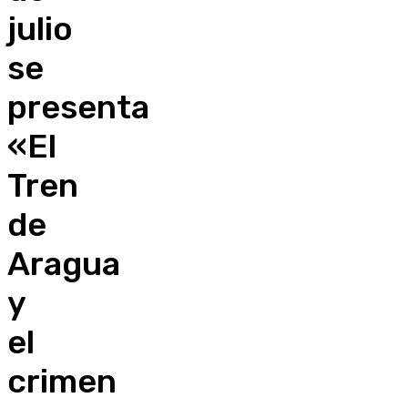
julio
se
presenta
«El
Tren
de
Aragua
y
el
crimen