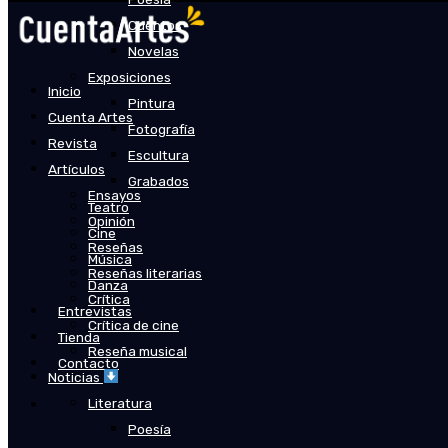
Cuentos
Novelas
Exposiciones
Inicio
Pintura
Cuenta Artes
Fotografía
Revista
Escultura
Artículos
Grabados
Ensayos
Teatro
Opinión
Cine
Reseñas
Música
Reseñas literarias
Danza
Crítica
Entrevistas
Crítica de cine
Tienda
Reseña musical
Contacto
Noticias
Literatura
Poesía