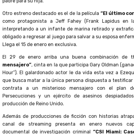
padre para su hija.
Otro estreno destacado es el de la película
“El último c
como protagonista a Jeff Fahey (Frank Lapidus en la 
interpretando a un infante de marina retirado y extraf
obligado a regresar al juego para salvar a su esposa enfer
Llega el 15 de enero en exclusiva.
El 29 de enero arriba una buena combinación de th
mensajero”
, cinta en la que participa Gary Oldman (gana
Hour”). El galardonado actor le da vida esta vez a Ezequ
que busca matar a la única persona dispuesta a testificar 
contrata a un misterioso mensajero con el plan 
Persecuciones y un ejército de asesinos despiadado
producción de Reino Unido.
Además de producciones de ficción con historias atrap
canal de streaming presenta en enero nuevos cap
documental de investigación criminal
“CSI Miami: Cas