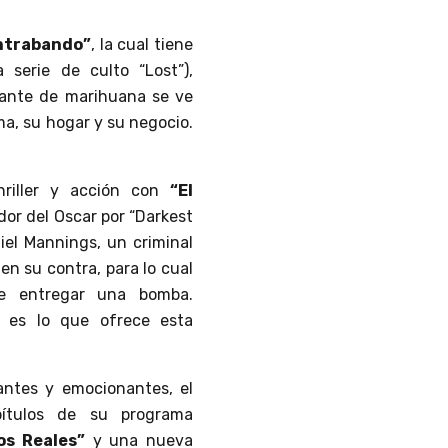
ontrabando”
, la cual tiene
serie de culto “Lost”),
icante de marihuana se ve
ma, su hogar y su negocio.
riller y acción con
“El
dor del Oscar por “Darkest
iel Mannings, un criminal
en su contra, para lo cual
de entregar una bomba.
s es lo que ofrece esta
antes y emocionantes, el
ítulos de su programa
os Reales”
y una nueva