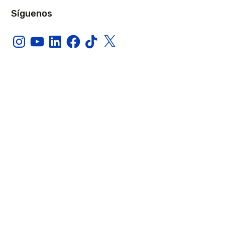
Síguenos
Instagram
YouTube
LinkedIn
Facebook
TikTok
X