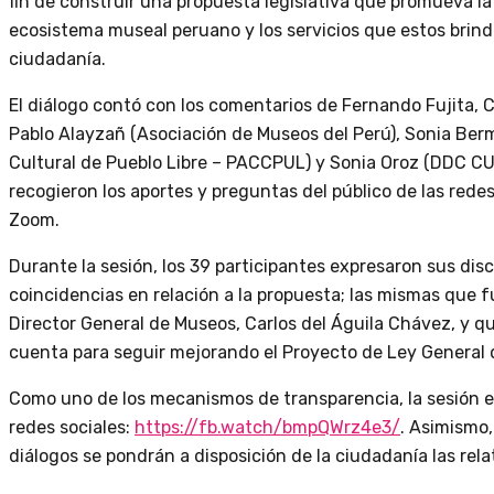
fin de construir una propuesta legislativa que promueva l
ecosistema museal peruano y los servicios que estos brind
ciudadanía.
El diálogo contó con los comentarios de Fernando Fujita, 
Pablo Alayzañ (Asociación de Museos del Perú), Sonia Ber
Cultural de Pueblo Libre – PACCPUL) y Sonia Oroz (DDC C
recogieron los aportes y preguntas del público de las redes 
Zoom.
Durante la sesión, los 39 participantes expresaron sus dis
coincidencias en relación a la propuesta; las mismas que f
Director General de Museos, Carlos del Águila Chávez, y 
cuenta para seguir mejorando el Proyecto de Ley General
Como uno de los mecanismos de transparencia, la sesión 
redes sociales:
https://fb.watch/bmpQWrz4e3/
. Asimismo, 
diálogos se pondrán a disposición de la ciudadanía las rel