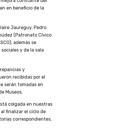
a mejora constante del
an en beneficio de la
Claire Jaureguy, Pedro
múdez (Patronato Cívico
USCO), además se
sociales y de la sala
crepancias y
ueron recibidas por el
que serán tomadas en
 de Museos.
está colgada en nuestras
al finalizar el ciclo de
atorías correspondientes.