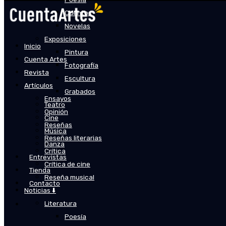
Cuentos
Novelas
Exposiciones
Inicio
Pintura
Cuenta Artes
Fotografía
Revista
Escultura
Artículos
Grabados
Ensayos
Teatro
Opinión
Cine
Reseñas
Música
Reseñas literarias
Danza
Crítica
Entrevistas
Crítica de cine
Tienda
Reseña musical
Contacto
Noticias ⬇️
Literatura
Poesía