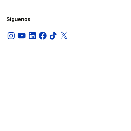
Síguenos
Instagram
YouTube
LinkedIn
Facebook
TikTok
X