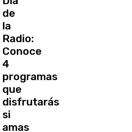
Día
de
la
Radio:
Conoce
4
programas
que
disfrutarás
si
amas