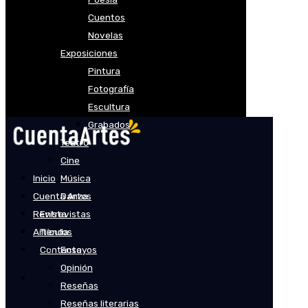
Cuentos
Novelas
Exposiciones
Pintura
Fotografía
Escultura
Grabados
Teatro
Cine
Inicio
Música
Cuenta Artes
Danza
Revista
Entrevistas
Artículos
Tienda
Contacto
Ensayos
Opinión
Reseñas
Reseñas literarias