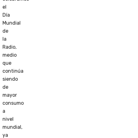
el
Día
Mundial
de
la
Radio,
medio
que
continúa
siendo
de
mayor
consumo
a
nivel
mundial,
ya