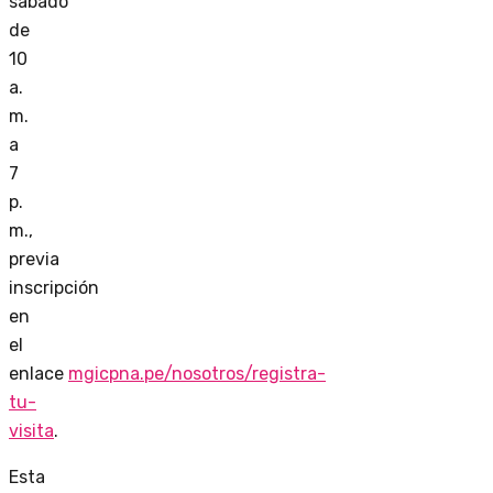
sábado
de
10
a.
m.
a
7
p.
m.,
previa
inscripción
en
el
enlace
mgicpna.pe/nosotros/registra-
tu-
visita
.
Esta