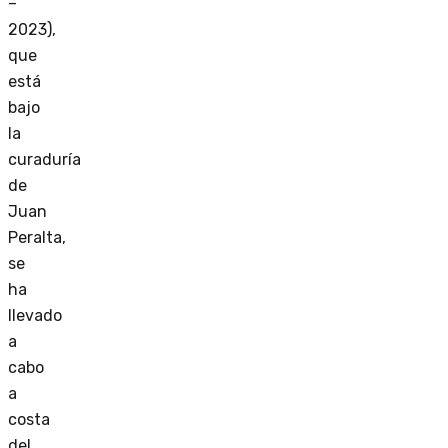
–
2023),
que
está
bajo
la
curaduría
de
Juan
Peralta,
se
ha
llevado
a
cabo
a
costa
del