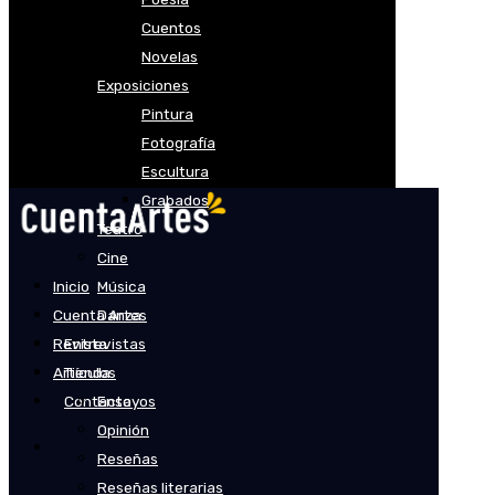
Cuentos
Novelas
Exposiciones
Pintura
Fotografía
Escultura
Grabados
Teatro
Cine
Inicio
Música
Cuenta Artes
Danza
Revista
Entrevistas
Artículos
Tienda
Contacto
Ensayos
Opinión
Reseñas
Reseñas literarias