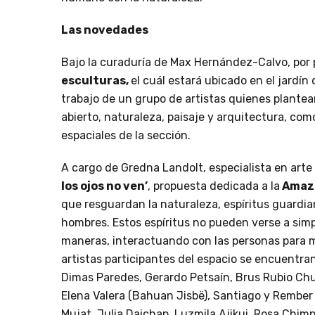
Las novedades
Bajo la curaduría de Max Hernández-Calvo, por 
esculturas,
el cuál estará ubicado en el jardín
trabajo de un grupo de artistas quienes plantean
abierto, naturaleza, paisaje y arquitectura, co
espaciales de la sección.
A cargo de Gredna Landolt, especialista en art
los ojos no ven’
, propuesta dedicada a la
Amaz
que resguardan la naturaleza, espíritus guardia
hombres. Estos espíritus no pueden verse a simp
maneras, interactuando con las personas para ma
artistas participantes del espacio se encuentr
Dimas Paredes, Gerardo Petsaín, Brus Rubio Chu
Elena Valera (Bahuan Jisbë), Santiago y Rember
Mujat, Julia Daichap, Luzmila Ajikui, Rosa Chimp