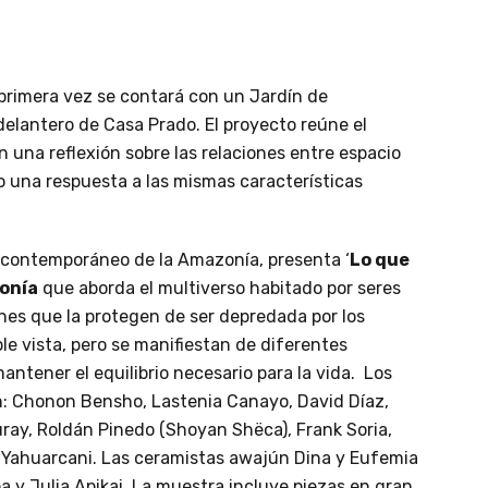
primera vez se contará con un Jardín de
 delantero de Casa Prado. El proyecto reúne el
 una reflexión sobre las relaciones entre espacio
mo una respuesta a las mismas características
e contemporáneo de la Amazonía, presenta ‘
Lo que
onía
que aborda el multiverso habitado por seres
nes que la protegen de ser depredada por los
le vista, pero se manifiestan de diferentes
ntener el equilibrio necesario para la vida. Los
an: Chonon Bensho, Lastenia Canayo, David Díaz,
ray, Roldán Pinedo (Shoyan Shëca), Frank Soria,
 Yahuarcani. Las ceramistas awajún Dina y Eufemia
a y Julia Apikai. La muestra incluye piezas en gran