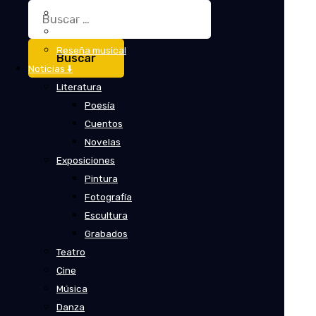
Buscar:
Crítica
Crítica de cine
Reseña musical
Noticias ⬇️
Literatura
Poesía
Cuentos
Novelas
Exposiciones
Pintura
Fotografía
Escultura
Grabados
Teatro
Cine
Música
Danza