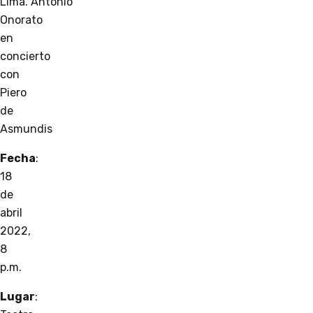
Lima. Antonio
Onorato
en
concierto
con
Piero
de
Asmundis
Fecha
:
18
de
abril
2022,
8
p.m.
Lugar
: