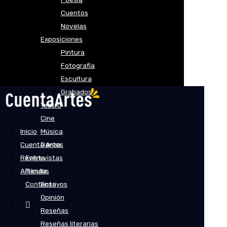
Cuentos
Novelas
Exposiciones
Pintura
Fotografía
Escultura
Grabados
Teatro
Cine
Inicio
Música
Cuenta Artes
Danza
Revista
Entrevistas
Artículos
Tienda
Contacto
Ensayos
Opinión
Reseñas
Reseñas literarias