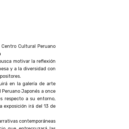
l Centro Cultural Peruano
a
busca motivar la reflexión
nesa y a la diversidad con
positores.
irá en la galería de arte
ral Peruano Japonés a once
es respecto a su entorno,
a exposición irá del 13 de
narrativas contemporáneas
acio que entrecruzará las