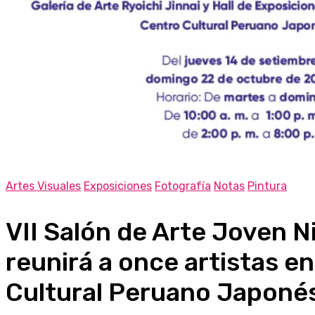
Artes Visuales
Exposiciones
Fotografía
Notas
Pintura
VII Salón de Arte Joven N
reunirá a once artistas en
Cultural Peruano Japoné