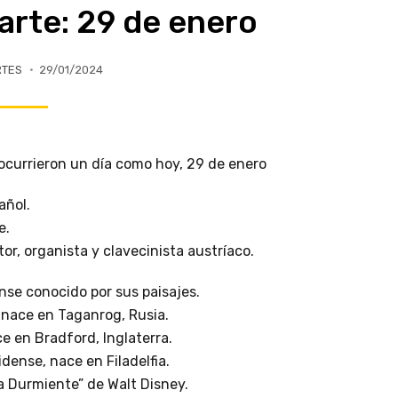
arte: 29 de enero
RTES
29/01/2024
ocurrieron un día como hoy, 29 de enero
añol.
e.
r, organista y clavecinista austríaco.
nse conocido por sus paisajes.
 nace en Taganrog, Rusia.
ce en Bradford, Inglaterra.
dense, nace en Filadelfia.
la Durmiente” de Walt Disney.