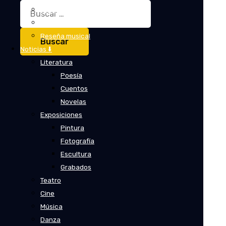
Buscar:
Crítica
Crítica de cine
Reseña musical
Noticias ⬇️
Literatura
Poesía
Cuentos
Novelas
Exposiciones
Pintura
Fotografía
Escultura
Grabados
Teatro
Cine
Música
Danza