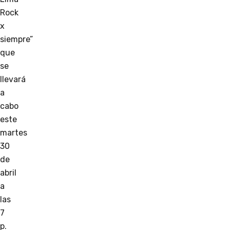
Rock
x
siempre”
que
se
llevará
a
cabo
este
martes
30
de
abril
a
las
7
p.