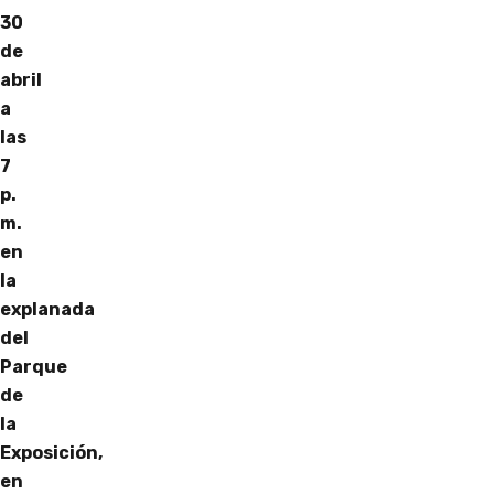
30
de
abril
a
las
7
p.
m.
en
la
explanada
del
Parque
de
la
Exposición,
en