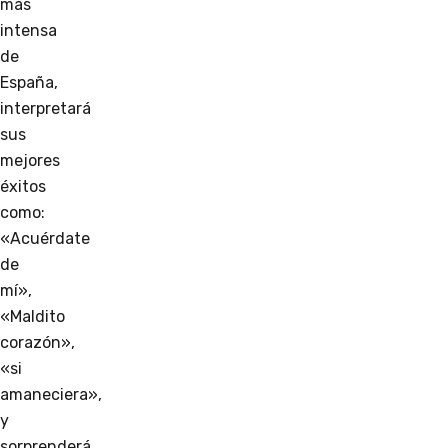
más
intensa
de
España,
interpretará
sus
mejores
éxitos
como:
«Acuérdate
de
mí»,
«Maldito
corazón»,
«si
amaneciera»,
y
sorprenderá