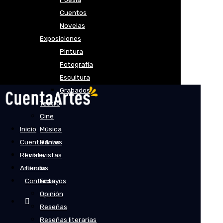
Cuentos
Novelas
Exposiciones
Pintura
Fotografía
Escultura
Grabados
Teatro
Cine
Inicio
Música
Cuenta Artes
Danza
Revista
Entrevistas
Artículos
Tienda
Contacto
Ensayos
Opinión
Reseñas
Reseñas literarias