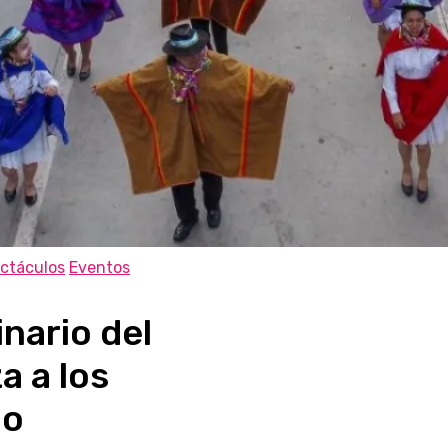
ctáculos
Eventos
inario del
a a los
do