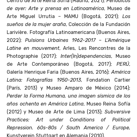
Centro de Arte Reina Sofía (Madrid, 2021);
Periódicos
de ayer: Arte y prensa en Latinoamérica
, Museo de
Arte Miguel Urrutia – MAMU (Bogotá, 2021);
Los
sueños de la mujer araña
, Colección de la Fundación
Larivière. Fotografía Latinoamericana (Buenos Aires,
2022);
Pulsions Urbaines 1962-2017 – L’Amérique
Latine en mouvement
, Arles, Les Rencontres de la
Photographie (2017);
Inter(In)dependencias
, Museo
de Arte Contemporáneo (Bogotá, 2017);
PERÚ
,
Galería Henrique Faria (Buenos Aires, 2016);
América
Latina: Fotografías 1950-2013,
Fondation Cartier
(París, 2013) y Museo Amparo de México (2014);
Perder la Forma Humana, una imagen sísmica de los
años ochenta en América Latina
, Museo Reina Sofía
(2012) y Museo de Arte de Lima (2013);
Subversive
Practices: Art under Conditions of Political
Repression. 60s-80s / South America / Europe,
Kunstverein Stuttgart en Alemania (2010).