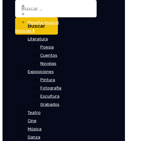
Buscar:
Crítica
Crítica de cine
Reseña musical
Noticias ⬇️
Literatura
Poesía
Cuentos
Novelas
Exposiciones
Pintura
Fotografía
Escultura
Grabados
Teatro
Cine
Música
Danza