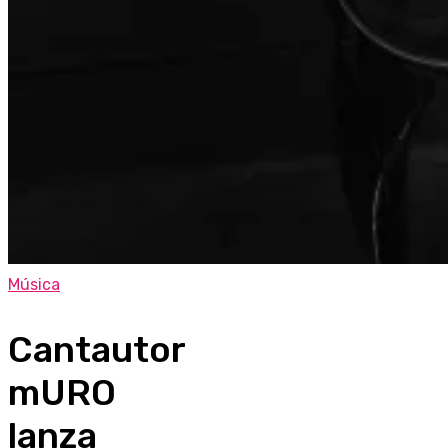
Música
Cantautor
mURO
lanza