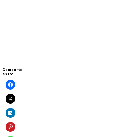
culturales
peruanos,
medio
cultural
Perú,
medio
cultural
Comparte
esto: