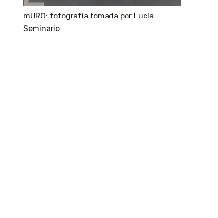
mURO: fotografía tomada por Lucía
Seminario
revista
cultural
Perú,
revistas
de
arte
peruanas,
revista
de
arte,
medios