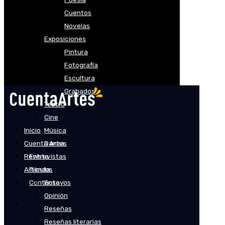
Cuentos
Novelas
Exposiciones
Pintura
Fotografía
Escultura
Grabados
Teatro
Cine
Inicio
Música
Cuenta Artes
Danza
Revista
Entrevistas
Artículos
Tienda
Contacto
Ensayos
Opinión
Reseñas
Reseñas literarias