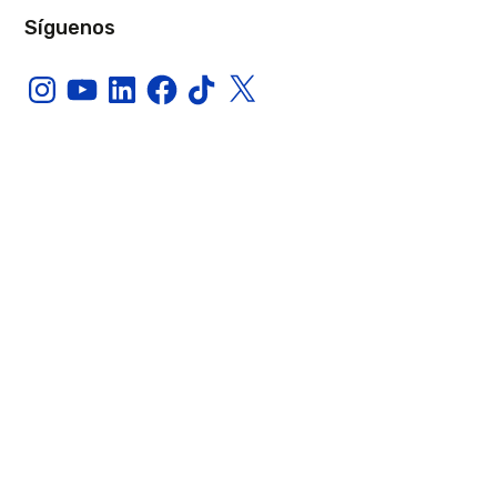
Síguenos
Instagram
YouTube
LinkedIn
Facebook
TikTok
X